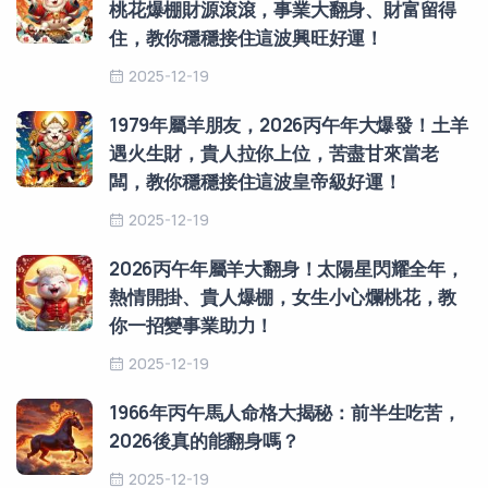
桃花爆棚財源滾滾，事業大翻身、財富留得
住，教你穩穩接住這波興旺好運！
2025-12-19
1979年屬羊朋友，2026丙午年大爆發！土羊
遇火生財，貴人拉你上位，苦盡甘來當老
闆，教你穩穩接住這波皇帝級好運！
2025-12-19
2026丙午年屬羊大翻身！太陽星閃耀全年，
熱情開掛、貴人爆棚，女生小心爛桃花，教
你一招變事業助力！
2025-12-19
1966年丙午馬人命格大揭秘：前半生吃苦，
2026後真的能翻身嗎？
2025-12-19