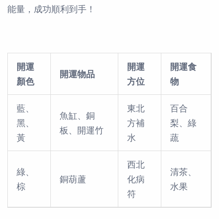
能量，成功順利到手！
開運
開運
開運食
開運物品
顏色
方位
物
藍、
東北
百合
魚缸、銅
黑、
方補
梨、綠
板、開運竹
黃
水
蔬
西北
綠、
清茶、
銅葫蘆
化病
棕
水果
符