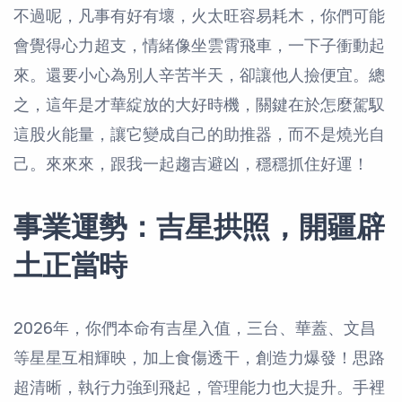
不過呢，凡事有好有壞，火太旺容易耗木，你們可能
會覺得心力超支，情緒像坐雲霄飛車，一下子衝動起
來。還要小心為別人辛苦半天，卻讓他人撿便宜。總
之，這年是才華綻放的大好時機，關鍵在於怎麼駕馭
這股火能量，讓它變成自己的助推器，而不是燒光自
己。來來來，跟我一起趨吉避凶，穩穩抓住好運！
事業運勢：吉星拱照，開疆辟
土正當時
2026年，你們本命有吉星入值，三台、華蓋、文昌
等星星互相輝映，加上食傷透干，創造力爆發！思路
超清晰，執行力強到飛起，管理能力也大提升。手裡