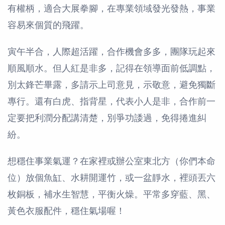
有權柄，適合大展拳腳，在專業領域發光發熱，事業
容易來個質的飛躍。
寅午半合，人際超活躍，合作機會多多，團隊玩起來
順風順水。但人紅是非多，記得在領導面前低調點，
別太鋒芒畢露，多請示上司意見，示敬意，避免獨斷
專行。還有白虎、指背星，代表小人是非，合作前一
定要把利潤分配講清楚，別爭功諉過，免得捲進糾
紛。
想穩住事業氣運？在家裡或辦公室東北方（你們本命
位）放個魚缸、水耕開運竹，或一盆靜水，裡頭丟六
枚銅板，補水生智慧，平衡火燥。平常多穿藍、黑、
黃色衣服配件，穩住氣場喔！