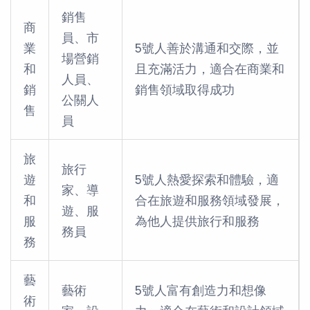
銷售
商
員、市
業
5號人善於溝通和交際，並
場營銷
和
且充滿活力，適合在商業和
人員、
銷
銷售領域取得成功
公關人
售
員
旅
旅行
遊
5號人熱愛探索和體驗，適
家、導
和
合在旅遊和服務領域發展，
遊、服
服
為他人提供旅行和服務
務員
務
藝
藝術
5號人富有創造力和想像
術