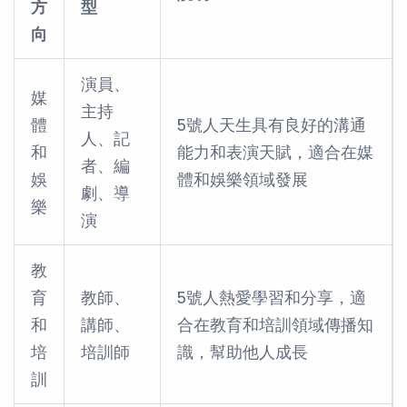
方
型
向
演員、
媒
主持
體
5號人天生具有良好的溝通
人、記
和
能力和表演天賦，適合在媒
者、編
娛
體和娛樂領域發展
劇、導
樂
演
教
育
教師、
5號人熱愛學習和分享，適
和
講師、
合在教育和培訓領域傳播知
培
培訓師
識，幫助他人成長
訓