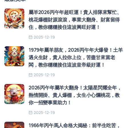
屬羊2026丙午年超旺運！貴人排隊來幫忙、
桃花爆棚財源滾滾，事業大翻身、財富留得
住，教你穩穩接住這波興旺好運！
2025-12-19
1979年屬羊朋友，2026丙午年大爆發！土羊
遇火生財，貴人拉你上位，苦盡甘來當老
闆，教你穩穩接住這波皇帝級好運！
2025-12-19
2026丙午年屬羊大翻身！太陽星閃耀全年，
熱情開掛、貴人爆棚，女生小心爛桃花，教
你一招變事業助力！
2025-12-19
1966年丙午馬人命格大揭秘：前半生吃苦，